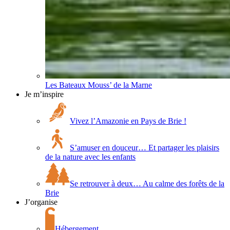
Les Bateaux Mouss’ de la Marne
Je m’inspire
Vivez l’Amazonie en Pays de Brie !
S’amuser en douceur… Et partager les plaisirs
de la nature avec les enfants
Se retrouver à deux… Au calme des forêts de la
Brie
J’organise
Hébergement