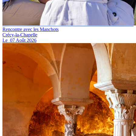
Rencontre avec les Manchots
Crécy-la-Chapelle
Le
07
Août
2026