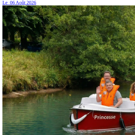
Le
06
Août
2026