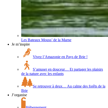
Les Bateaux Mouss’ de la Marne
Je m’inspire
Vivez l’Amazonie en Pays de Brie !
S’amuser en douceur… Et partager les plaisirs
de la nature avec les enfants
Se retrouver à deux… Au calme des forêts de la
Brie
J’organise
Hébergement