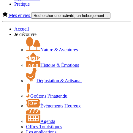
Pratique
Mes envies
Rechercher une activité, un hébergement…
Accueil
Je découvre
Nature & Aventures
Histoire & Émotions
Dégustation & Artisanat
Goûtons l’inattendu
Événements Heureux
Agenda
Offres Touristiques
Les applications