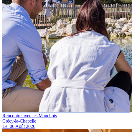
Rencontre avec les Manchots
Crécy-la-Chapelle
Le
06
Août
2026