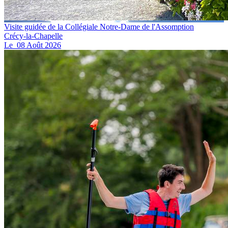
Visite guidée de la Collégiale Notre-Dame de l'Assomption
Crécy-la-Chapelle
Le
08
Août
2026