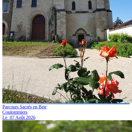
Parcours Sacrés en Brie
Coulommiers
Le
07
Août
2026