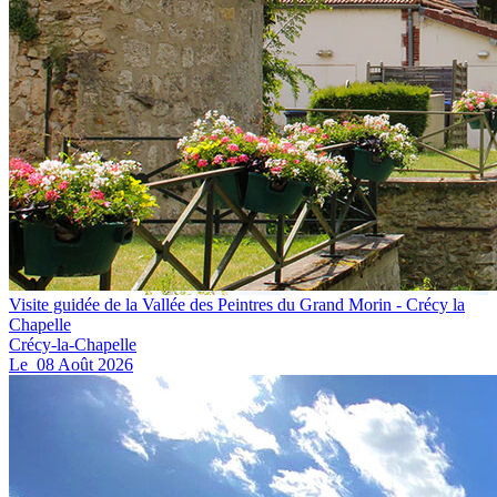
Visite guidée de la Vallée des Peintres du Grand Morin - Crécy la
Chapelle
Crécy-la-Chapelle
Le
08
Août
2026