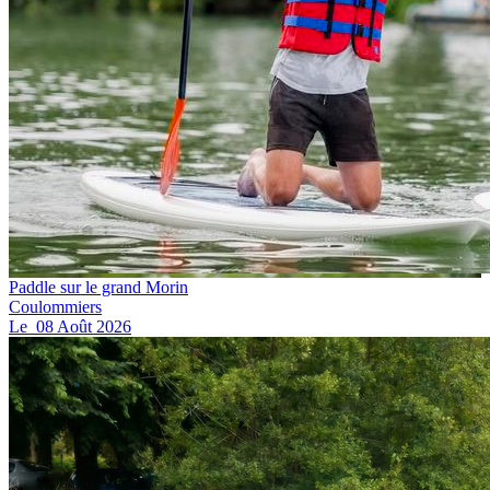
Paddle sur le grand Morin
Coulommiers
Le
08
Août
2026