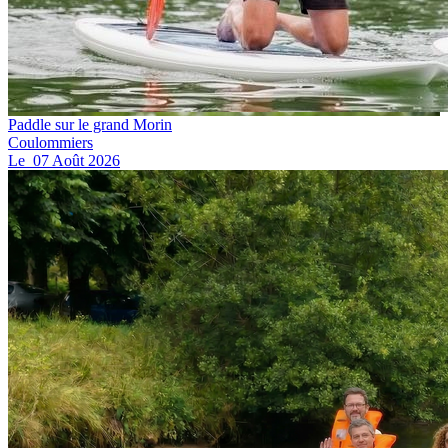
Paddle sur le grand Morin
Coulommiers
Le
07
Août
2026