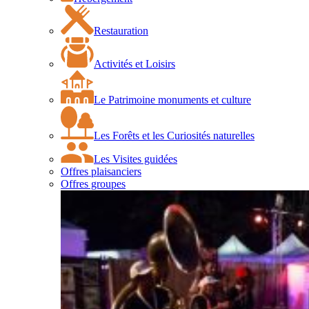
Restauration
Activités et Loisirs
Le Patrimoine monuments et culture
Les Forêts et les Curiosités naturelles
Les Visites guidées
Offres plaisanciers
Offres groupes