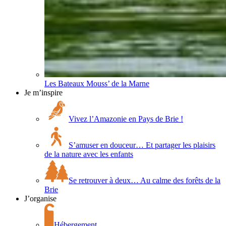
Les Bateaux Mouss’ de la Marne
Je m’inspire
Vivez l’Amazonie en Pays de Brie !
S’amuser en douceur… Et partager les plaisirs
de la nature avec les enfants
Se retrouver à deux… Au calme des forêts de la
Brie
J’organise
Hébergement