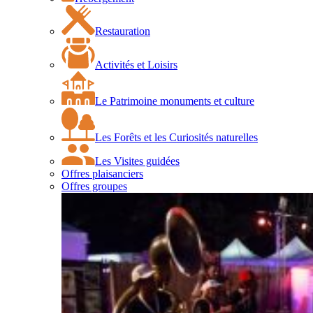
Restauration
Activités et Loisirs
Le Patrimoine monuments et culture
Les Forêts et les Curiosités naturelles
Les Visites guidées
Offres plaisanciers
Offres groupes