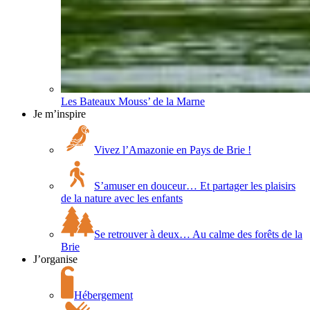
Les Bateaux Mouss’ de la Marne
Je m’inspire
Vivez l’Amazonie en Pays de Brie !
S’amuser en douceur… Et partager les plaisirs
de la nature avec les enfants
Se retrouver à deux… Au calme des forêts de la
Brie
J’organise
Hébergement