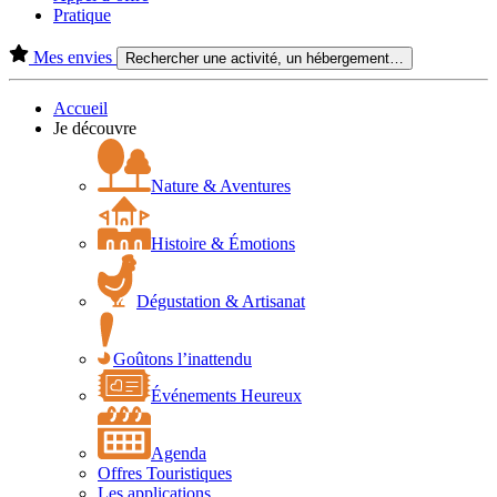
Pratique
Mes envies
Rechercher une activité, un hébergement…
Accueil
Je découvre
Nature & Aventures
Histoire & Émotions
Dégustation & Artisanat
Goûtons l’inattendu
Événements Heureux
Agenda
Offres Touristiques
Les applications