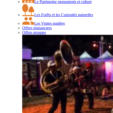
Le Patrimoine monuments et culture
Les Forêts et les Curiosités naturelles
Les Visites guidées
Offres plaisanciers
Offres groupes