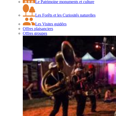
Le Patrimoine monuments et culture
Les Forêts et les Curiosités naturelles
Les Visites guidées
Offres plaisanciers
Offres groupes