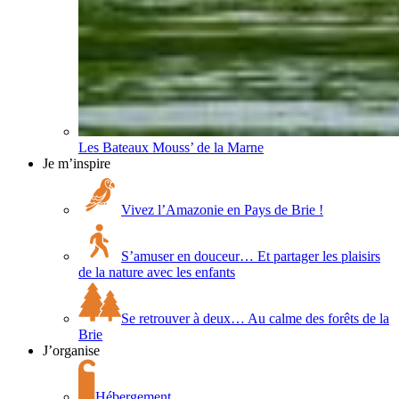
Les Bateaux Mouss’ de la Marne
Je m’inspire
Vivez l’Amazonie en Pays de Brie !
S’amuser en douceur… Et partager les plaisirs
de la nature avec les enfants
Se retrouver à deux… Au calme des forêts de la
Brie
J’organise
Hébergement