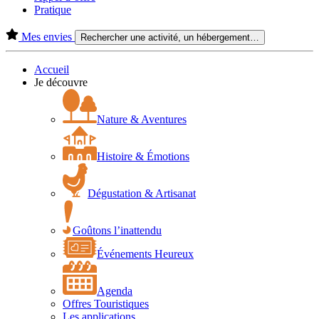
Pratique
Mes envies
Rechercher une activité, un hébergement…
Accueil
Je découvre
Nature & Aventures
Histoire & Émotions
Dégustation & Artisanat
Goûtons l’inattendu
Événements Heureux
Agenda
Offres Touristiques
Les applications