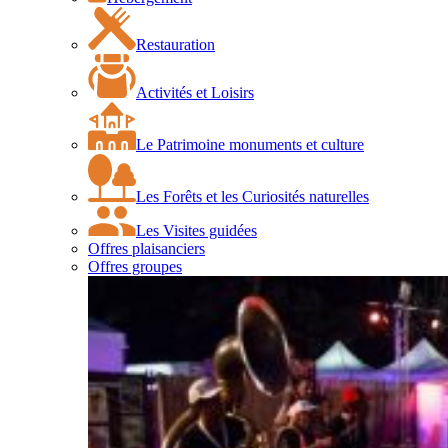
Restauration
Activités et Loisirs
Le Patrimoine monuments et culture
Les Forêts et les Curiosités naturelles
Les Visites guidées
Offres plaisanciers
Offres groupes