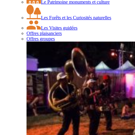
Le Patrimoine monuments et culture
Les Forêts et les Curiosités naturelles
Les Visites guidées
Offres plaisanciers
Offres groupes