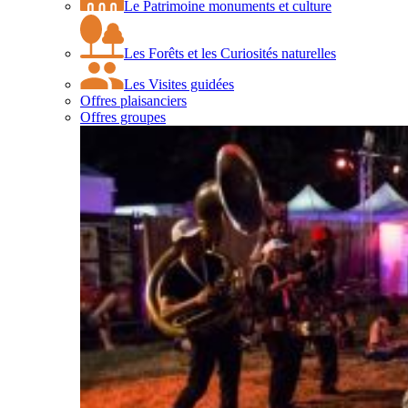
Le Patrimoine monuments et culture
Les Forêts et les Curiosités naturelles
Les Visites guidées
Offres plaisanciers
Offres groupes