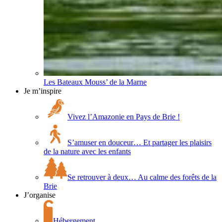
Les Bateaux Mouss’ de la Marne
Je m’inspire
Vivez l’Amazonie en Pays de Brie !
S’amuser en douceur… Et partager les plaisirs
de la nature avec les enfants
Se retrouver à deux… Au calme des forêts de la
Brie
J’organise
Hébergement