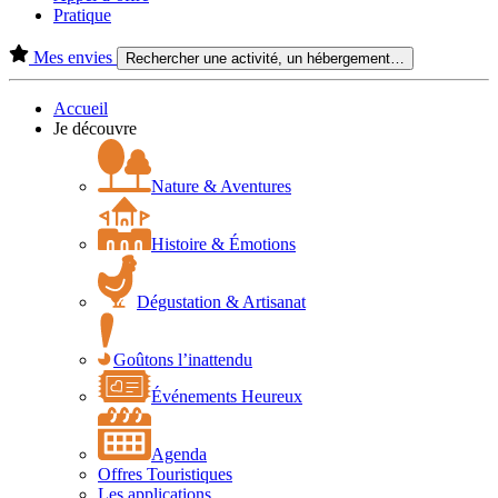
Pratique
Mes envies
Rechercher une activité, un hébergement…
Accueil
Je découvre
Nature & Aventures
Histoire & Émotions
Dégustation & Artisanat
Goûtons l’inattendu
Événements Heureux
Agenda
Offres Touristiques
Les applications