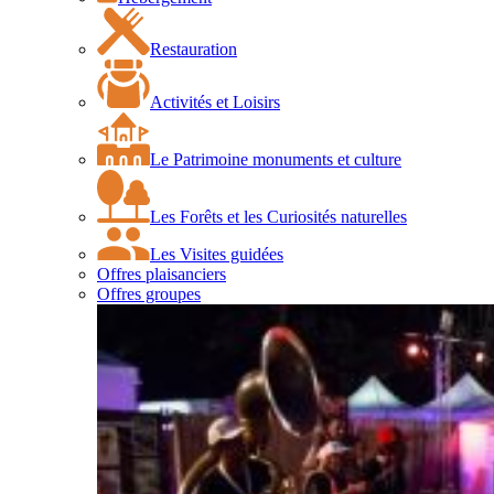
Restauration
Activités et Loisirs
Le Patrimoine monuments et culture
Les Forêts et les Curiosités naturelles
Les Visites guidées
Offres plaisanciers
Offres groupes