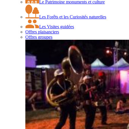
Le Patrimoine monuments et culture
Les Forêts et les Curiosités naturelles
Les Visites guidées
Offres plaisanciers
Offres groupes