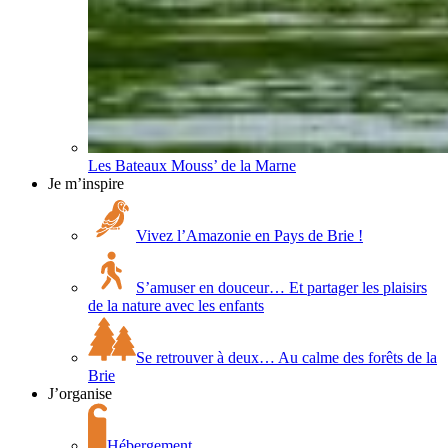
Les Bateaux Mouss’ de la Marne
Je m’inspire
Vivez l’Amazonie en Pays de Brie !
S’amuser en douceur… Et partager les plaisirs
de la nature avec les enfants
Se retrouver à deux… Au calme des forêts de la
Brie
J’organise
Hébergement