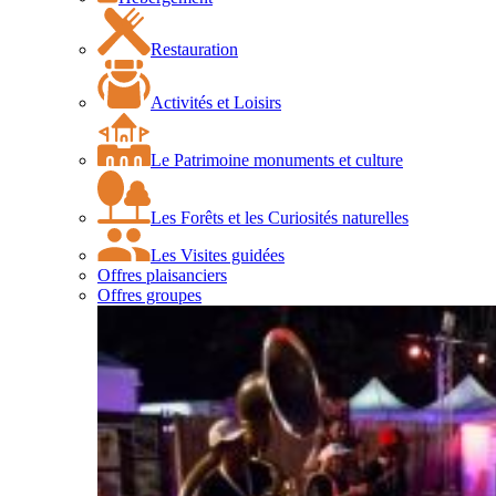
Restauration
Activités et Loisirs
Le Patrimoine monuments et culture
Les Forêts et les Curiosités naturelles
Les Visites guidées
Offres plaisanciers
Offres groupes