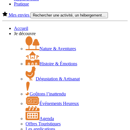
Pratique
Mes envies
Rechercher une activité, un hébergement…
Accueil
Je découvre
Nature & Aventures
Histoire & Émotions
Dégustation & Artisanat
Goûtons l’inattendu
Événements Heureux
Agenda
Offres Touristiques
Les applications