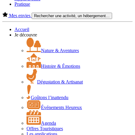
Pratique
Mes envies
Rechercher une activité, un hébergement…
Accueil
Je découvre
Nature & Aventures
Histoire & Émotions
Dégustation & Artisanat
Goûtons l’inattendu
Événements Heureux
Agenda
Offres Touristiques
Les applications