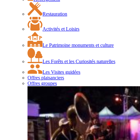
Restauration
Activités et Loisirs
Le Patrimoine monuments et culture
Les Forêts et les Curiosités naturelles
Les Visites guidées
Offres plaisanciers
Offres groupes