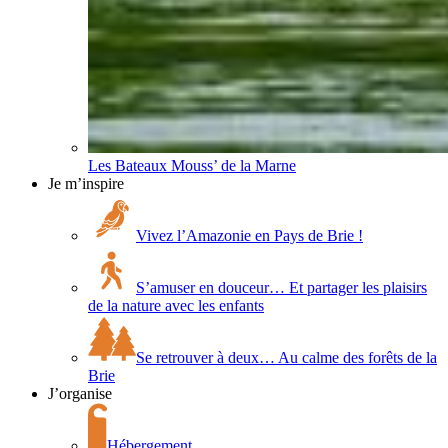
Les Bateaux Mouss’ de la Marne
Je m’inspire
Vivez l’Amazonie en Pays de Brie !
S’amuser en douceur… Et partager les plaisirs
de la nature avec les enfants
Se retrouver à deux… Au calme des forêts de la
Brie
J’organise
Hébergement