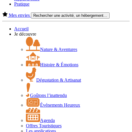
Pratique
Mes envies
Rechercher une activité, un hébergement…
Accueil
Je découvre
Nature & Aventures
Histoire & Émotions
Dégustation & Artisanat
Goûtons l’inattendu
Événements Heureux
Agenda
Offres Touristiques
Les applications