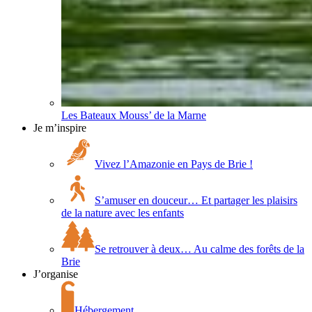
Les Bateaux Mouss’ de la Marne
Je m’inspire
Vivez l’Amazonie en Pays de Brie !
S’amuser en douceur… Et partager les plaisirs
de la nature avec les enfants
Se retrouver à deux… Au calme des forêts de la
Brie
J’organise
Hébergement