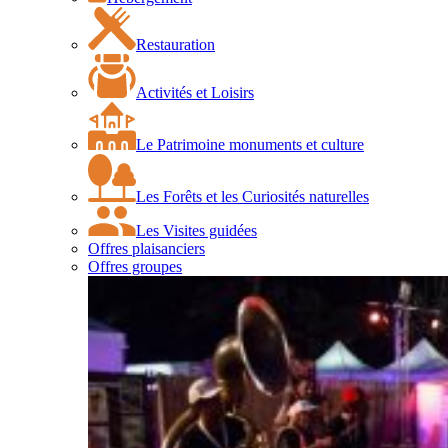
Restauration
Activités et Loisirs
Le Patrimoine monuments et culture
Les Forêts et les Curiosités naturelles
Les Visites guidées
Offres plaisanciers
Offres groupes