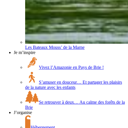
Les Bateaux Mouss’ de la Marne
Je m’inspire
Vivez l’Amazonie en Pays de Brie !
S’amuser en douceur… Et partager les plaisirs
de la nature avec les enfants
Se retrouver à deux… Au calme des forêts de la
Brie
J’organise
Hébergement