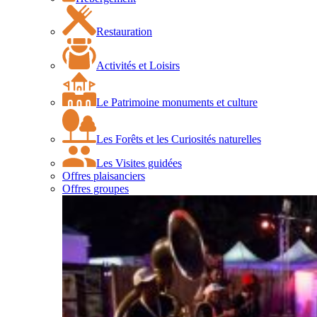
Restauration
Activités et Loisirs
Le Patrimoine monuments et culture
Les Forêts et les Curiosités naturelles
Les Visites guidées
Offres plaisanciers
Offres groupes