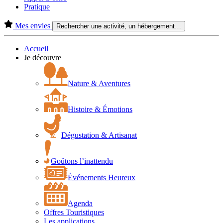
Pratique
Mes envies
Rechercher une activité, un hébergement…
Accueil
Je découvre
Nature & Aventures
Histoire & Émotions
Dégustation & Artisanat
Goûtons l’inattendu
Événements Heureux
Agenda
Offres Touristiques
Les applications