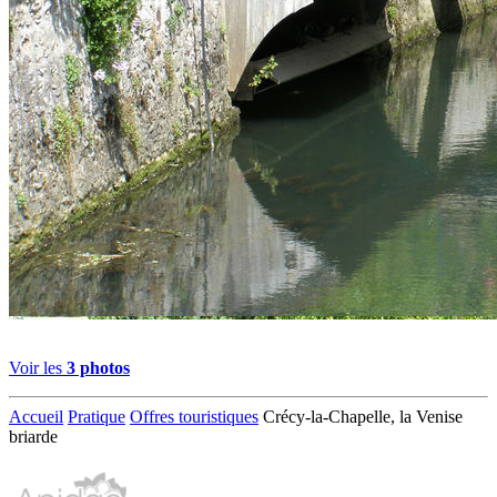
Voir les
3 photos
Accueil
Pratique
Offres touristiques
Crécy-la-Chapelle, la Venise
briarde