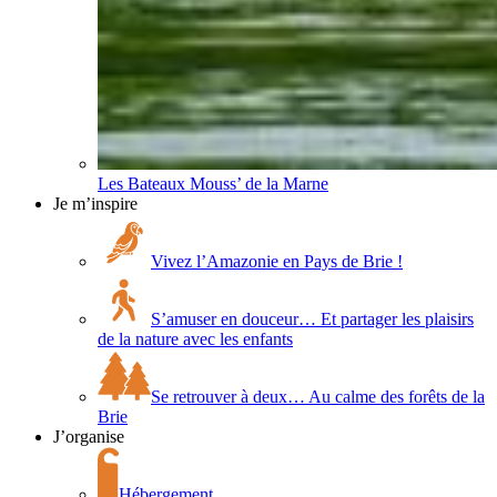
Les Bateaux Mouss’ de la Marne
Je m’inspire
Vivez l’Amazonie en Pays de Brie !
S’amuser en douceur… Et partager les plaisirs
de la nature avec les enfants
Se retrouver à deux… Au calme des forêts de la
Brie
J’organise
Hébergement