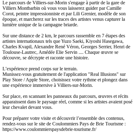
Le parcours de Villiers-sur-Morin s'engage à partir de la gare de
Villiers Montbarbin où vous vous laisserez guider par Camille
Corot, peintre impressionniste et par Lili Grenier, modèle de son
époque, et marcherez sur les traces des artistes venus capturer la
lumière unique de la campagne briarde.
Sur une distance de 2 km, le parcours rassemble en 7 étapes des
artistes internationaux tels que Yuzo Saeki, Kiyoshi Hasegawa,
Charles Kvapil, Alexandre René Véron, Georges Serrier, Henri de
Toulouse-Lautrec, Amédée Elie Servin .... Chaque œuvre se
découvre, se décrypte et raconte une histoire.
L’expérience prend corps sur le terrain.
Munissez-vous gratuitement de l'application "Real Illusions" sur
Play Store / Apple Store, choisissez votre rythme et plongez dans
une expérience immersive à Villiers-sur-Morin.
Sur place, en scannant les panneaux du parcours, œuvres et récits
apparaissent dans le paysage réel, comme si les artistes avaient posé
leur chevalet devant vous.
Pour préparer votre visite et découvrir l’ensemble des contenus,
rendez-vous sur le site de Coulommiers Pays de Brie Tourisme :
https://www.coulommierspaysdebrie-tourisme.fr/