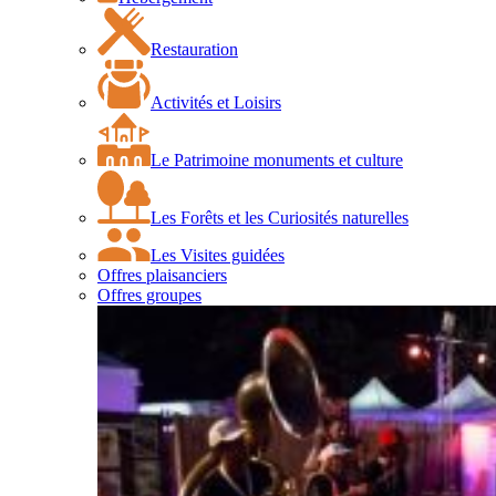
Restauration
Activités et Loisirs
Le Patrimoine monuments et culture
Les Forêts et les Curiosités naturelles
Les Visites guidées
Offres plaisanciers
Offres groupes