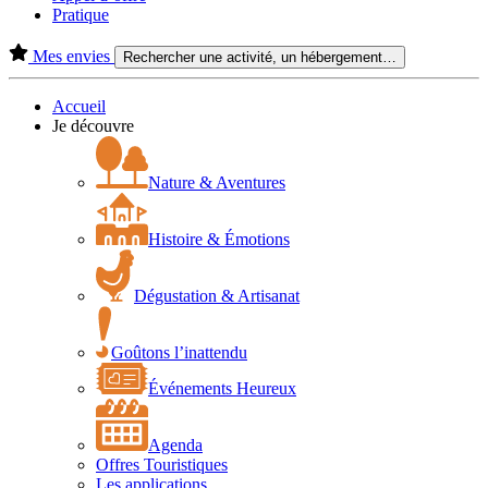
Pratique
Mes envies
Rechercher une activité, un hébergement…
Accueil
Je découvre
Nature & Aventures
Histoire & Émotions
Dégustation & Artisanat
Goûtons l’inattendu
Événements Heureux
Agenda
Offres Touristiques
Les applications