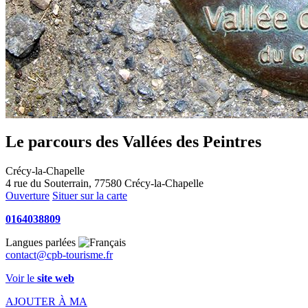
Le parcours des Vallées des Peintres
Crécy-la-Chapelle
4 rue du Souterrain, 77580 Crécy-la-Chapelle
Ouverture
Situer sur la carte
0164038809
Langues parlées
contact@cpb-tourisme.fr
Voir le
site web
AJOUTER À MA