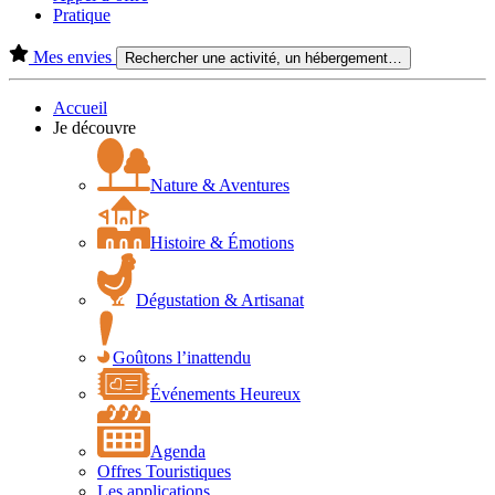
Pratique
Mes envies
Rechercher une activité, un hébergement…
Accueil
Je découvre
Nature & Aventures
Histoire & Émotions
Dégustation & Artisanat
Goûtons l’inattendu
Événements Heureux
Agenda
Offres Touristiques
Les applications