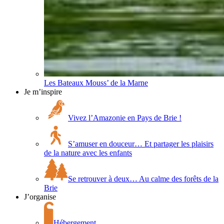
Les Bateaux Mouss’ de la Marne
Je m’inspire
Vivez l’Amazonie en Pays de Brie !
S’amuser en douceur… Et partager les plaisirs
de la nature avec les enfants
Se retrouver à deux… Au calme des forêts de la
Brie
J’organise
Hébergement