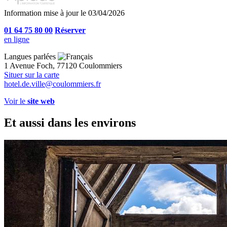
Information mise à jour le 03/04/2026
01 64 75 80 00
Réserver
en ligne
Langues parlées
1 Avenue Foch, 77120 Coulommiers
Situer sur la carte
hotel.de.ville@coulommiers.fr
Voir le
site web
Et aussi dans les environs