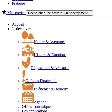
Pratique
Mes envies
Rechercher une activité, un hébergement…
Accueil
Je découvre
Nature & Aventures
Histoire & Émotions
Dégustation & Artisanat
Goûtons l’inattendu
Événements Heureux
Agenda
Offres Touristiques
Les applications