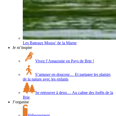
Les Bateaux Mouss’ de la Marne
Je m’inspire
Vivez l’Amazonie en Pays de Brie !
S’amuser en douceur… Et partager les plaisirs
de la nature avec les enfants
Se retrouver à deux… Au calme des forêts de la
Brie
J’organise
Hébergement