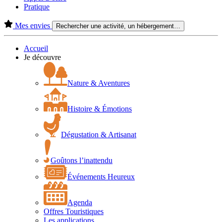
Pratique
Mes envies
Rechercher une activité, un hébergement…
Accueil
Je découvre
Nature & Aventures
Histoire & Émotions
Dégustation & Artisanat
Goûtons l’inattendu
Événements Heureux
Agenda
Offres Touristiques
Les applications