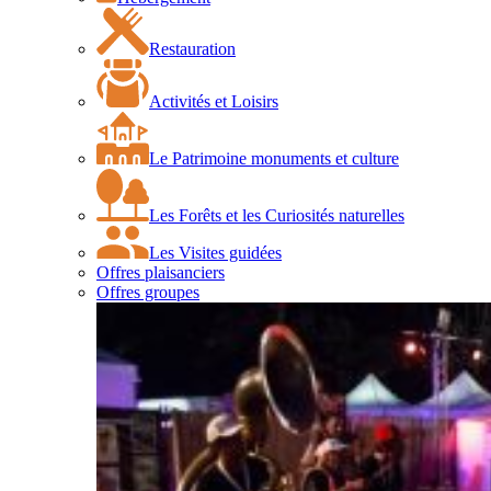
Restauration
Activités et Loisirs
Le Patrimoine monuments et culture
Les Forêts et les Curiosités naturelles
Les Visites guidées
Offres plaisanciers
Offres groupes