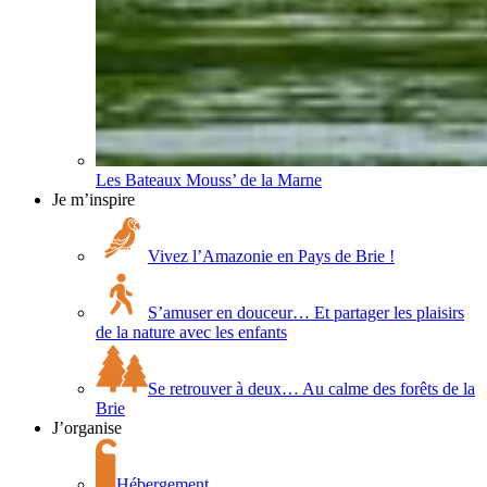
Les Bateaux Mouss’ de la Marne
Je m’inspire
Vivez l’Amazonie en Pays de Brie !
S’amuser en douceur… Et partager les plaisirs
de la nature avec les enfants
Se retrouver à deux… Au calme des forêts de la
Brie
J’organise
Hébergement