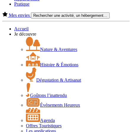
Pratique
Mes envies
Rechercher une activité, un hébergement…
Accueil
Je découvre
Nature & Aventures
Histoire & Émotions
Dégustation & Artisanat
Goûtons l’inattendu
Événements Heureux
Agenda
Offres Touristiques
Les applications