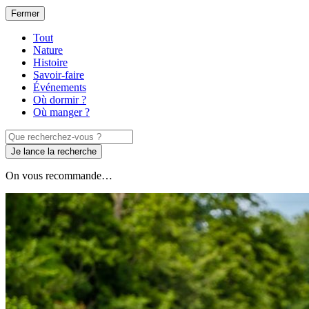
Fermer
Tout
Nature
Histoire
Savoir-faire
Événements
Où dormir ?
Où manger ?
Je lance la recherche
On vous recommande…