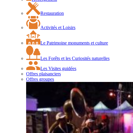
Restauration
Activités et Loisirs
Le Patrimoine monuments et culture
Les Forêts et les Curiosités naturelles
Les Visites guidées
Offres plaisanciers
Offres groupes