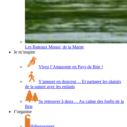
Les Bateaux Mouss’ de la Marne
Je m’inspire
Vivez l’Amazonie en Pays de Brie !
S’amuser en douceur… Et partager les plaisirs
de la nature avec les enfants
Se retrouver à deux… Au calme des forêts de la
Brie
J’organise
Hébergement