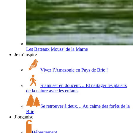
Les Bateaux Mouss’ de la Marne
Je m’inspire
Vivez l’Amazonie en Pays de Brie !
S’amuser en douceur… Et partager les plaisirs
de la nature avec les enfants
Se retrouver à deux… Au calme des forêts de la
Brie
J’organise
Hébergement