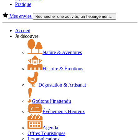
Pratique
Mes envies
Rechercher une activité, un hébergement…
Accueil
Je découvre
Nature & Aventures
Histoire & Émotions
Dégustation & Artisanat
Goûtons l’inattendu
Événements Heureux
Agenda
Offres Touristiques
Les applications