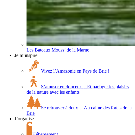
Les Bateaux Mouss’ de la Marne
Je m’inspire
Vivez l’Amazonie en Pays de Brie !
S’amuser en douceur… Et partager les plaisirs
de la nature avec les enfants
Se retrouver à deux… Au calme des forêts de la
Brie
J’organise
Hébergement