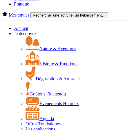
Pratique
Mes envies
Rechercher une activité, un hébergement…
Accueil
Je découvre
Nature & Aventures
Histoire & Émotions
Dégustation & Artisanat
Goûtons l’inattendu
Événements Heureux
Agenda
Offres Touristiques
Les applications