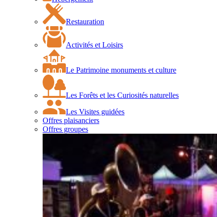
Restauration
Activités et Loisirs
Le Patrimoine monuments et culture
Les Forêts et les Curiosités naturelles
Les Visites guidées
Offres plaisanciers
Offres groupes