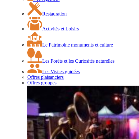
Restauration
Activités et Loisirs
Le Patrimoine monuments et culture
Les Forêts et les Curiosités naturelles
Les Visites guidées
Offres plaisanciers
Offres groupes