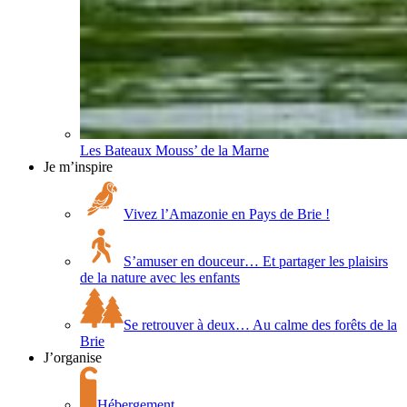
Les Bateaux Mouss’ de la Marne
Je m’inspire
Vivez l’Amazonie en Pays de Brie !
S’amuser en douceur… Et partager les plaisirs
de la nature avec les enfants
Se retrouver à deux… Au calme des forêts de la
Brie
J’organise
Hébergement