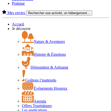
Pratique
Mes envies
Rechercher une activité, un hébergement…
Accueil
Je découvre
Nature & Aventures
Histoire & Émotions
Dégustation & Artisanat
Goûtons l’inattendu
Événements Heureux
Agenda
Offres Touristiques
Les applications