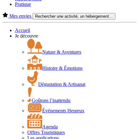
Pratique
Mes envies
Rechercher une activité, un hébergement…
Accueil
Je découvre
Nature & Aventures
Histoire & Émotions
Dégustation & Artisanat
Goûtons l’inattendu
Événements Heureux
Agenda
Offres Touristiques
Les applications