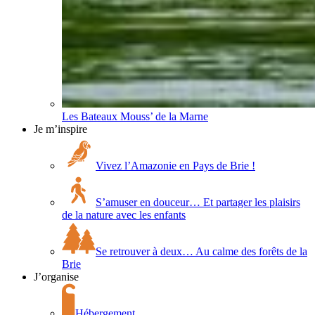
Les Bateaux Mouss’ de la Marne
Je m’inspire
Vivez l’Amazonie en Pays de Brie !
S’amuser en douceur… Et partager les plaisirs
de la nature avec les enfants
Se retrouver à deux… Au calme des forêts de la
Brie
J’organise
Hébergement