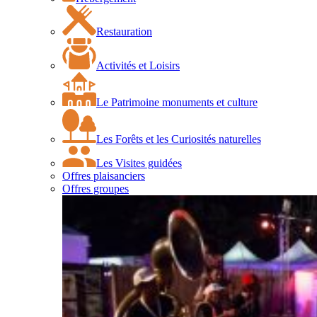
Restauration
Activités et Loisirs
Le Patrimoine monuments et culture
Les Forêts et les Curiosités naturelles
Les Visites guidées
Offres plaisanciers
Offres groupes