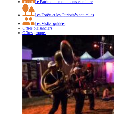
Le Patrimoine monuments et culture
Les Forêts et les Curiosités naturelles
Les Visites guidées
Offres plaisanciers
Offres groupes