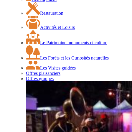
Restauration
Activités et Loisirs
Le Patrimoine monuments et culture
Les Forêts et les Curiosités naturelles
Les Visites guidées
Offres plaisanciers
Offres groupes