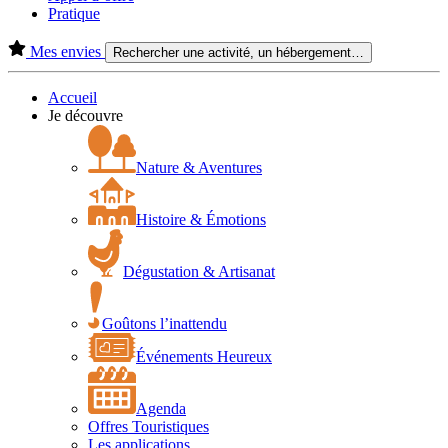
Pratique
Mes envies
Rechercher une activité, un hébergement…
Accueil
Je découvre
Nature & Aventures
Histoire & Émotions
Dégustation & Artisanat
Goûtons l’inattendu
Événements Heureux
Agenda
Offres Touristiques
Les applications