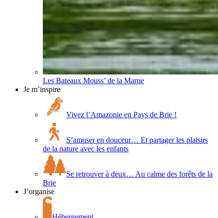
Les Bateaux Mouss’ de la Marne
Je m’inspire
Vivez l’Amazonie en Pays de Brie !
S’amuser en douceur… Et partager les plaisirs
de la nature avec les enfants
Se retrouver à deux… Au calme des forêts de la
Brie
J’organise
Hébergement