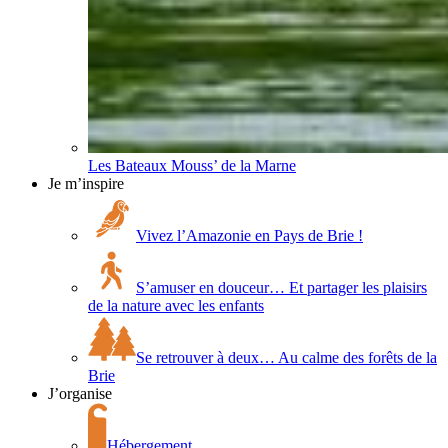
Les Bateaux Mouss’ de la Marne
Je m’inspire
Vivez l’Amazonie en Pays de Brie !
S’amuser en douceur… Et partager les plaisirs
de la nature avec les enfants
Se retrouver à deux… Au calme des forêts de la
Brie
J’organise
Hébergement