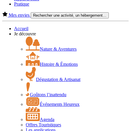
Pratique
Mes envies
Rechercher une activité, un hébergement…
Accueil
Je découvre
Nature & Aventures
Histoire & Émotions
Dégustation & Artisanat
Goûtons l’inattendu
Événements Heureux
Agenda
Offres Touristiques
Les applications