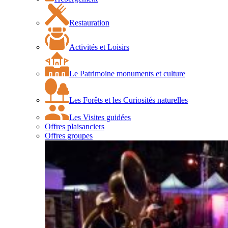
Restauration
Activités et Loisirs
Le Patrimoine monuments et culture
Les Forêts et les Curiosités naturelles
Les Visites guidées
Offres plaisanciers
Offres groupes