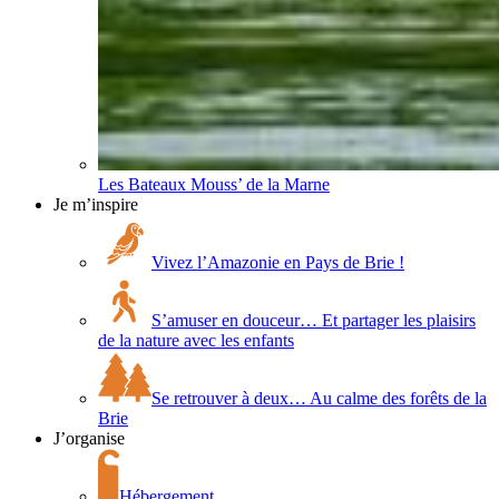
Les Bateaux Mouss’ de la Marne
Je m’inspire
Vivez l’Amazonie en Pays de Brie !
S’amuser en douceur… Et partager les plaisirs
de la nature avec les enfants
Se retrouver à deux… Au calme des forêts de la
Brie
J’organise
Hébergement