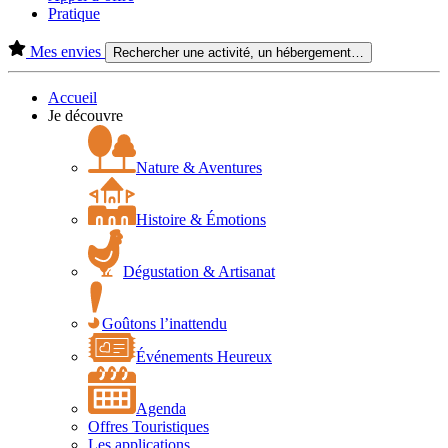
Pratique
Mes envies
Rechercher une activité, un hébergement…
Accueil
Je découvre
Nature & Aventures
Histoire & Émotions
Dégustation & Artisanat
Goûtons l’inattendu
Événements Heureux
Agenda
Offres Touristiques
Les applications