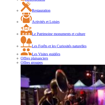
Restauration
Activités et Loisirs
Le Patrimoine monuments et culture
Les Forêts et les Curiosités naturelles
Les Visites guidées
Offres plaisanciers
Offres groupes