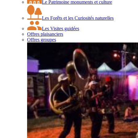
Le Patrimoine monuments et culture
Les Forêts et les Curiosités naturelles
Les Visites guidées
Offres plaisanciers
Offres groupes