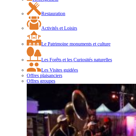
Restauration
Activités et Loisirs
Le Patrimoine monuments et culture
Les Forêts et les Curiosités naturelles
Les Visites guidées
Offres plaisanciers
Offres groupes