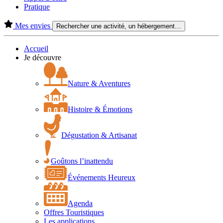
Pratique
Mes envies
Rechercher une activité, un hébergement…
Accueil
Je découvre
Nature & Aventures
Histoire & Émotions
Dégustation & Artisanat
Goûtons l’inattendu
Événements Heureux
Agenda
Offres Touristiques
Les applications