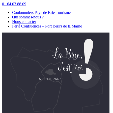
01 64 03 88 09
Coulommiers Pays de Brie Tourisme
Qui sommes-nous ?
Nous contacter
Ferté Confluences – Port loisirs de la Marne