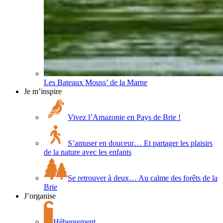
Les Bateaux Mouss’ de la Marne
Je m’inspire
Vivez l’Amazonie en Pays de Brie !
S’amuser en douceur… Et partager les plaisirs
de la nature avec les enfants
Se retrouver à deux… Au calme des forêts de la
Brie
J’organise
Hébergement