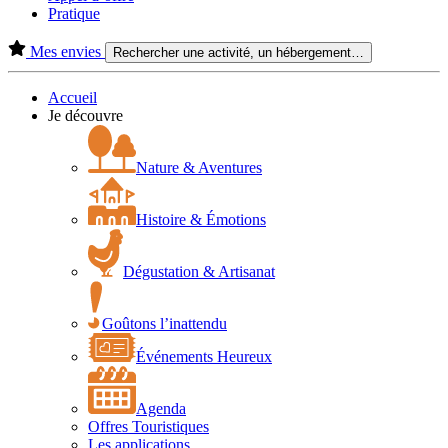
Pratique
Mes envies
Rechercher une activité, un hébergement…
Accueil
Je découvre
Nature & Aventures
Histoire & Émotions
Dégustation & Artisanat
Goûtons l’inattendu
Événements Heureux
Agenda
Offres Touristiques
Les applications