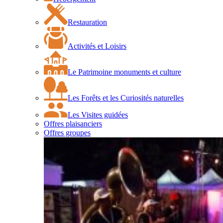
Restauration
Activités et Loisirs
Le Patrimoine monuments et culture
Les Forêts et les Curiosités naturelles
Les Visites guidées
Offres plaisanciers
Offres groupes