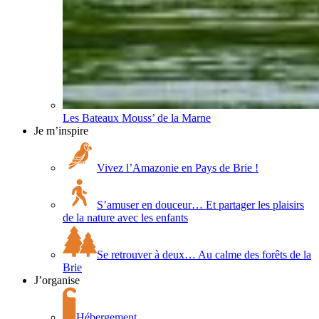
Les Bateaux Mouss’ de la Marne
Je m’inspire
Vivez l’Amazonie en Pays de Brie !
S’amuser en douceur… Et partager les plaisirs
de la nature avec les enfants
Se retrouver à deux… Au calme des forêts de la
Brie
J’organise
Hébergement