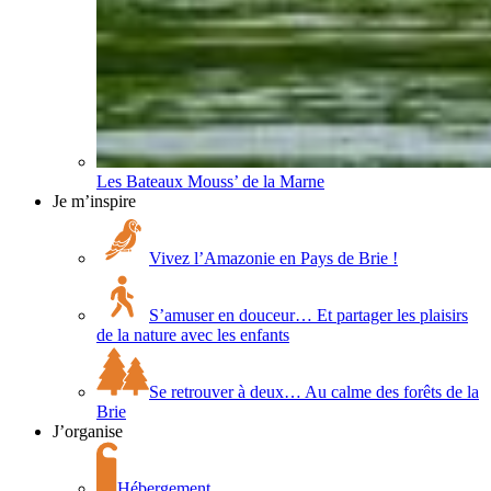
Les Bateaux Mouss’ de la Marne
Je m’inspire
Vivez l’Amazonie en Pays de Brie !
S’amuser en douceur… Et partager les plaisirs
de la nature avec les enfants
Se retrouver à deux… Au calme des forêts de la
Brie
J’organise
Hébergement