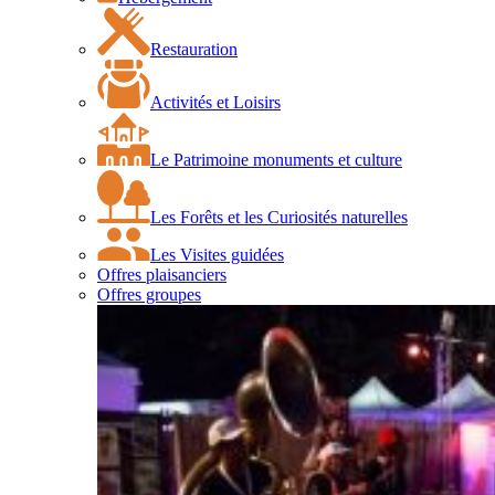
Restauration
Activités et Loisirs
Le Patrimoine monuments et culture
Les Forêts et les Curiosités naturelles
Les Visites guidées
Offres plaisanciers
Offres groupes