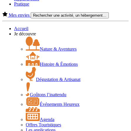
Pratique
Mes envies
Rechercher une activité, un hébergement…
Accueil
Je découvre
Nature & Aventures
Histoire & Émotions
Dégustation & Artisanat
Goûtons l’inattendu
Événements Heureux
Agenda
Offres Touristiques
Les applications