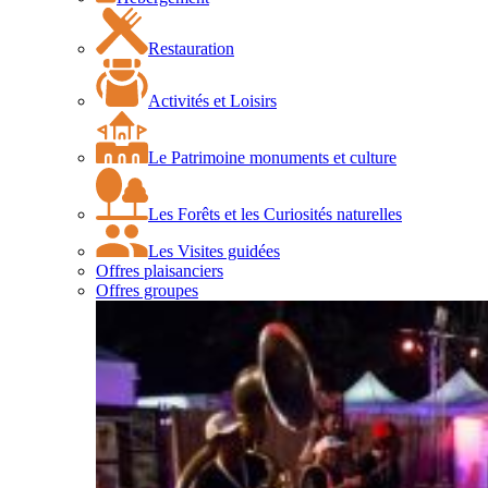
Restauration
Activités et Loisirs
Le Patrimoine monuments et culture
Les Forêts et les Curiosités naturelles
Les Visites guidées
Offres plaisanciers
Offres groupes