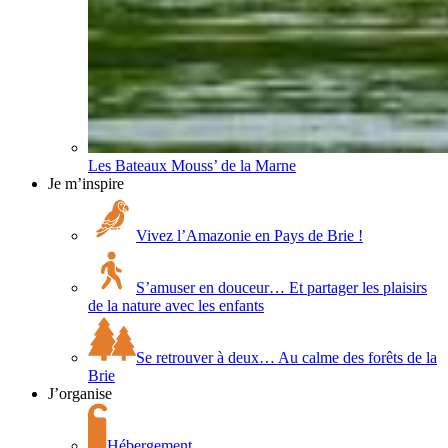
Les Bateaux Mouss’ de la Marne
Je m’inspire
Vivez l’Amazonie en Pays de Brie !
S’amuser en douceur… Et partager les plaisirs
de la nature avec les enfants
Se retrouver à deux… Au calme des forêts de la
Brie
J’organise
Hébergement