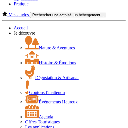
Pratique
Mes envies
Rechercher une activité, un hébergement…
Accueil
Je découvre
Nature & Aventures
Histoire & Émotions
Dégustation & Artisanat
Goûtons l’inattendu
Événements Heureux
Agenda
Offres Touristiques
Les applications