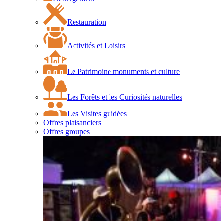
Restauration
Activités et Loisirs
Le Patrimoine monuments et culture
Les Forêts et les Curiosités naturelles
Les Visites guidées
Offres plaisanciers
Offres groupes