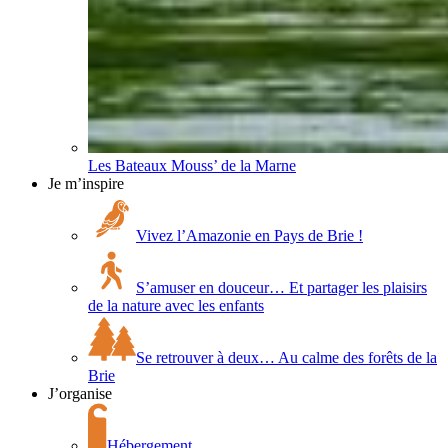
Les Bateaux Mouss’ de la Marne
Je m’inspire
Vivez l’Amazonie en Pays de Brie !
S’amuser en douceur… Et partager les plaisirs
de la nature avec les enfants
Se retrouver à deux… Au calme des forêts de la
Brie
J’organise
Hébergement