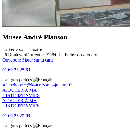
Musée André Planson
La Ferté-sous-Jouarre
28 Boulevard Turenne, 77260 La Ferté-sous-Jouarre
Ouverture
Situer sur la carte
01 60 22 25 63
Langues parlées
solenehonore@la-ferte-sous-jouarre.fr
AJOUTER À MA
LISTE D'ENVIES
AJOUTER À MA
LISTE D'ENVIES
01 60 22 25 63
Langues parlées