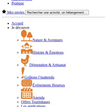
Pratique
Mes envies
Rechercher une activité, un hébergement…
Accueil
Je découvre
Nature & Aventures
Histoire & Émotions
Dégustation & Artisanat
Goûtons l’inattendu
Événements Heureux
Agenda
Offres Touristiques
Les applications