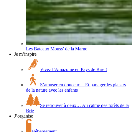
Les Bateaux Mouss’ de la Marne
Je m’inspire
Vivez l’Amazonie en Pays de Brie !
S’amuser en douceur… Et partager les plaisirs
de la nature avec les enfants
Se retrouver à deux… Au calme des forêts de la
Brie
J’organise
Hébergement