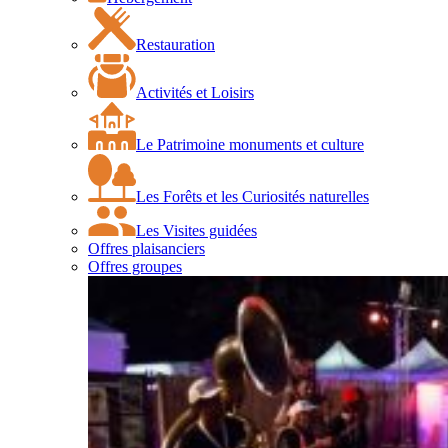
Restauration
Activités et Loisirs
Le Patrimoine monuments et culture
Les Forêts et les Curiosités naturelles
Les Visites guidées
Offres plaisanciers
Offres groupes