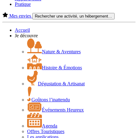
Pratique
Mes envies
Rechercher une activité, un hébergement…
Accueil
Je découvre
Nature & Aventures
Histoire & Émotions
Dégustation & Artisanat
Goûtons l’inattendu
Événements Heureux
Agenda
Offres Touristiques
Les applications