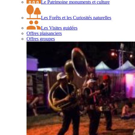
Le Patrimoine monuments et culture
Les Forêts et les Curiosités naturelles
Les Visites guidées
Offres plaisanciers
Offres groupes