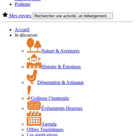
Pratique
Mes envies
Rechercher une activité, un hébergement…
Accueil
Je découvre
Nature & Aventures
Histoire & Émotions
Dégustation & Artisanat
Goûtons l’inattendu
Événements Heureux
Agenda
Offres Touristiques
Les applications