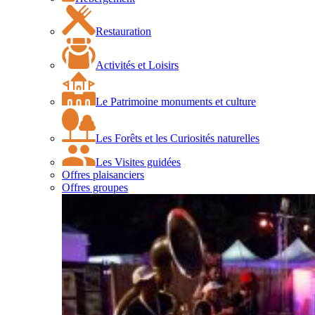
Restauration
Activités et Loisirs
Le Patrimoine monuments et culture
Les Forêts et les Curiosités naturelles
Les Visites guidées
Offres plaisanciers
Offres groupes