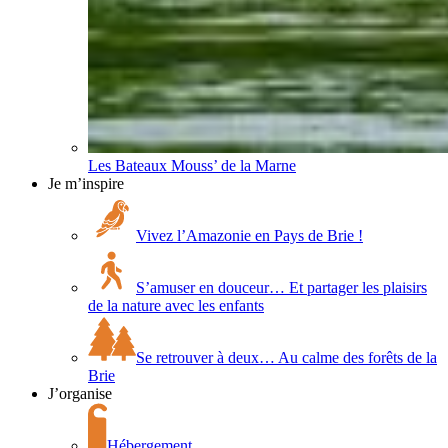
Les Bateaux Mouss’ de la Marne
Je m’inspire
Vivez l’Amazonie en Pays de Brie !
S’amuser en douceur… Et partager les plaisirs
de la nature avec les enfants
Se retrouver à deux… Au calme des forêts de la
Brie
J’organise
Hébergement