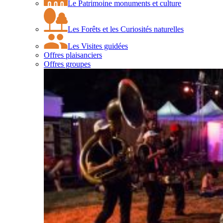
Le Patrimoine monuments et culture
Les Forêts et les Curiosités naturelles
Les Visites guidées
Offres plaisanciers
Offres groupes