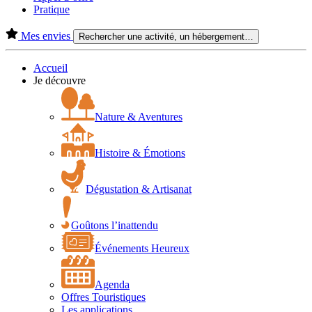
Pratique
Mes envies
Rechercher une activité, un hébergement…
Accueil
Je découvre
Nature & Aventures
Histoire & Émotions
Dégustation & Artisanat
Goûtons l’inattendu
Événements Heureux
Agenda
Offres Touristiques
Les applications