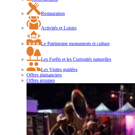
Restauration
Activités et Loisirs
Le Patrimoine monuments et culture
Les Forêts et les Curiosités naturelles
Les Visites guidées
Offres plaisanciers
Offres groupes