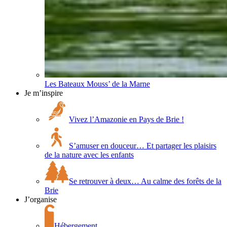
Les Bateaux Mouss’ de la Marne
Je m’inspire
Vivez l’Amazonie en Pays de Brie !
S’amuser en douceur… Et partager les plaisirs
de la nature avec les enfants
Se retrouver à deux… Au calme des forêts de la
Brie
J’organise
Hébergement