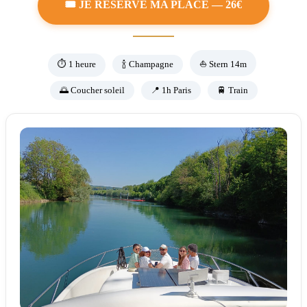
🎟️ JE RÉSERVE MA PLACE — 26€
⏱️ 1 heure
🍾️ Champagne
⛵ Stern 14m
🌅 Coucher soleil
📍 1h Paris
🚆 Train