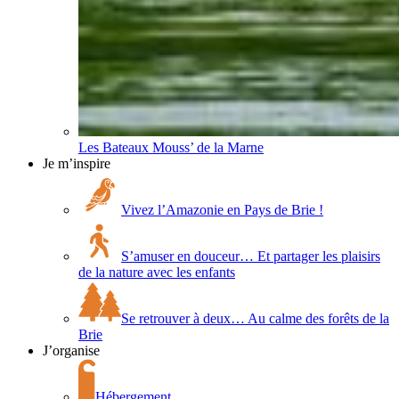
Les Bateaux Mouss’ de la Marne
Je m’inspire
Vivez l’Amazonie en Pays de Brie !
S’amuser en douceur… Et partager les plaisirs
de la nature avec les enfants
Se retrouver à deux… Au calme des forêts de la
Brie
J’organise
Hébergement