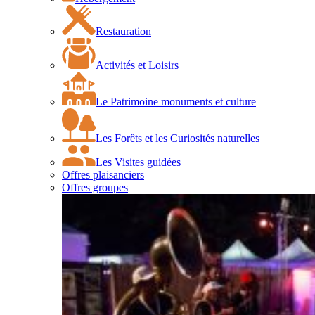
Restauration
Activités et Loisirs
Le Patrimoine monuments et culture
Les Forêts et les Curiosités naturelles
Les Visites guidées
Offres plaisanciers
Offres groupes