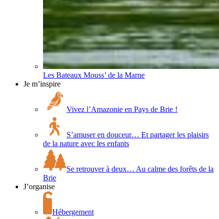
Les Bateaux Mouss’ de la Marne
Je m’inspire
Vivez l’Amazonie en Pays de Brie !
S’amuser en douceur… Et partager les plaisirs
de la nature avec les enfants
Se retrouver à deux… Au calme des forêts de la
Brie
J’organise
Hébergement