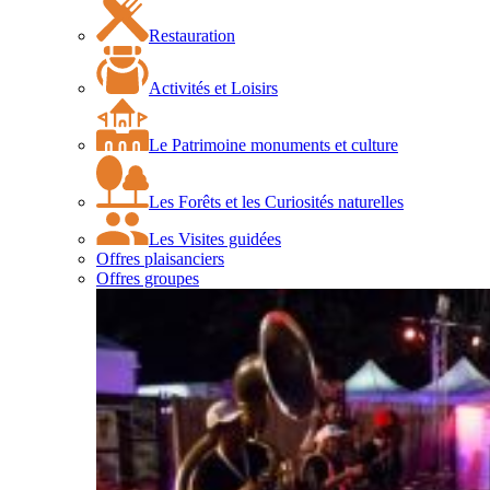
Restauration
Activités et Loisirs
Le Patrimoine monuments et culture
Les Forêts et les Curiosités naturelles
Les Visites guidées
Offres plaisanciers
Offres groupes