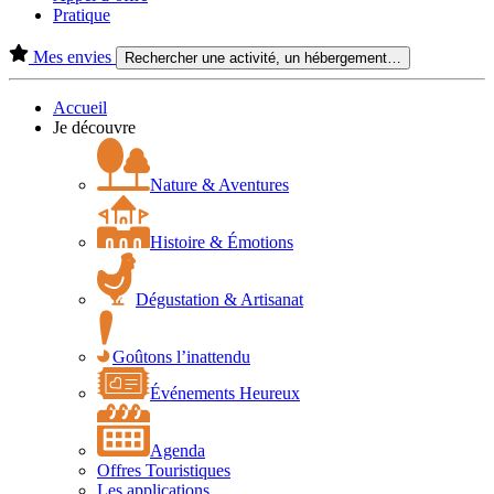
Pratique
Mes envies
Rechercher une activité, un hébergement…
Accueil
Je découvre
Nature & Aventures
Histoire & Émotions
Dégustation & Artisanat
Goûtons l’inattendu
Événements Heureux
Agenda
Offres Touristiques
Les applications