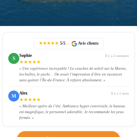
★
★
★
★
★
5/5
Avis clients
—
Sophie
Il y a 2 semaines
S
★
★
★
★
★
« Une expérience incroyable ! Le coucher de soleil sur la Marne,
les bulles, le yacht… On avait l’impression d’être en vacances
sans quitter l’Île-de-France. À refaire absolument. »
Alex
Il y a 1 mois
M
★
★
★
★
★
« Meilleur apéro de l’été. Ambiance hyper conviviale, le bateau
est magnifique, le personnel adorable. Je recommande les yeux
fermés. »