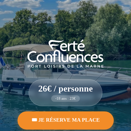
26€ / personne
-18 ans : 23€
🎟️ JE RÉSERVE MA PLACE